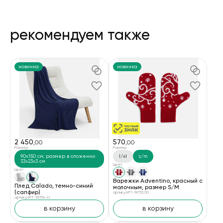
рекомендуем также
новинка
новинка
2 450
570
,00
,00
Размер
Размер
90x150 см; размер в сложении:
l/xl
s/m
33x23x3 см
Цвет
Цвет
Варежки Adventino, красный с
Плед Calado, темно-синий
молочным, размер S/M
(сапфир)
артикул PT-19753.50
артикул PT-19754.41
в корзину
в корзину