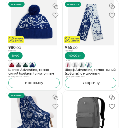
новинка
новинка
980
965
,00
,00
Размер
Размер
56-60
160x20 см
Цвет
Цвет
Шапка Adventino, темно-
Шарф Adventino, темно-синий
синий (кобальт) с молочным
(кобальт) с молочным
артикул PT-19752.46
артикул PT-19751.46
в корзину
в корзину
новинка