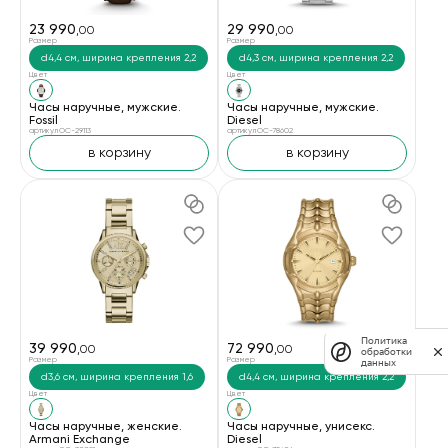
23 990
29 990
,00
,00
Размер
Размер
d4,4 см, ширина крепления 2,2
d4,3 см, ширина крепления 2,2
Цвет
Цвет
Часы наручные, мужские.
Часы наручные, мужские.
Fossil
Diesel
артикул OC-29113
артикул OC-78602
в корзину
в корзину
Политика
39 990
72 990
,00
,00
обработки
Размер
Размер
данных
d3,6 см, ширина крепления 1,6
d4,4 см, ширина крепления 2,2
Цвет
Цвет
Часы наручные, женские.
Часы наручные, унисекс.
Armani Exchange
Diesel