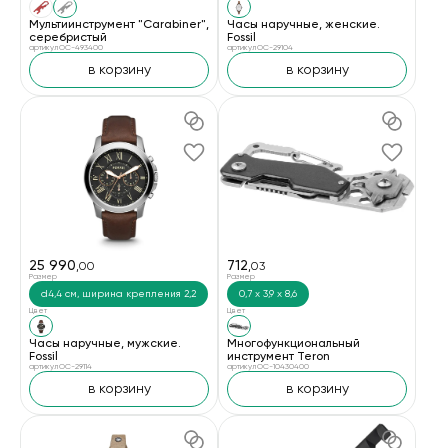
Мультиинструмент "Carabiner",
Часы наручные, женские.
серебристый
Fossil
артикул OC-493400
артикул OC-29104
в корзину
в корзину
25 990
712
,00
,03
Размер
Размер
d4,4 см, ширина крепления 2,2
0,7 х 3,9 х 8,6
Цвет
Цвет
Часы наручные, мужские.
Многофункциональный
Fossil
инструмент Teron
артикул OC-29114
артикул OC-10430400
в корзину
в корзину