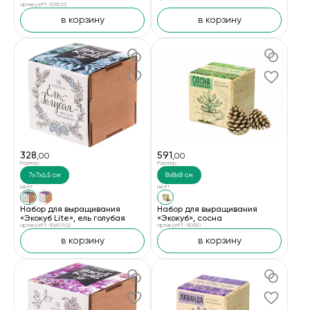
артикул PT-10111.03
в корзину
в корзину
328
591
,00
,00
Размер
Размер
7х7х6,5 см
8х8х8 см
Цвет
Цвет
Набор для выращивания
Набор для выращивания
«Экокуб Lite», ель голубая
«Экокуб», сосна
артикул PT-10607.02
артикул PT-110130
в корзину
в корзину