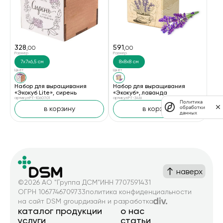
328
591
,00
,00
Размер
Размер
7х7х6,5 см
8х8х8 см
Цвет
Цвет
Набор для выращивания
Набор для выращивания
«Экокуб Lite», сирень
«Экокуб», лаванда
артикул PT-10607.01
артикул PT-3416
Политика
обработки
в корзину
в корзину
данных
наверх
©2026 АО "Группа ДСМ"
ИНН 7707591431
ОГРН 1067746709733
политика конфиденциальности
на сайт DSM group
дизайн и разработка
каталог продукции
о нас
услуги
статьи