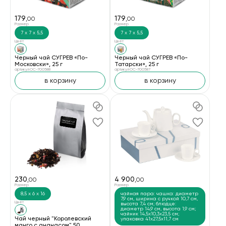
179
179
,00
,00
Размер
Размер
7 х 7 х 5,5
7 х 7 х 5,5
Цвет
Цвет
Черный чай СУГРЕВ «По-
Черный чай СУГРЕВ «По-
Московски», 25 г
Татарски», 25 г
артикул OC-700588
артикул OC-700587
в корзину
в корзину
230
4 900
,00
,00
Размер
Размер
8,5 х 6 х 16
чайная пара: чашка: диаметр
7,9 см, ширина с ручкой 10,7 см,
Цвет
высота 7,4 см; блюдце:
диаметр 14,9 см, высота 1,9 см;
чайник 14,5х10,3х23,5 см;
Чай черный "Королевский
упаковка 41х27,5х11,7 см
манго с ананасом",50