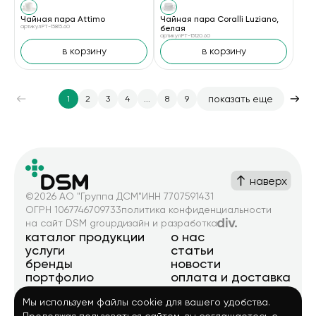
Чайная пара Attimo
Чайная пара Coralli Luziano,
артикул PT-15815.60
белая
артикул PT-15120.60
в корзину
в корзину
показать еще
1
2
3
4
...
8
9
наверх
©2026 АО "Группа ДСМ"
ИНН 7707591431
ОГРН 1067746709733
политика конфиденциальности
на сайт DSM group
дизайн и разработка
каталог продукции
о нас
услуги
статьи
бренды
новости
портфолио
оплата и доставка
презентации
Мы используем файлы cookie для вашего удобства.
сувенирная азбука