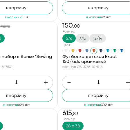
в корзину
в корзину
в наличии
1 шт
в наличии
2 шт
150
,00
 788,92
Размер
6
5/6
7/8
12/14
Цвет
 набор в банке "Sewing
Футболка детская Exact
150/kids оранжевый
-847501
артикул OS-3783-10/5-6
в корзину
в корзину
в наличии
24 шт
в наличии
302 шт
615
,83
Размер
28 x 38