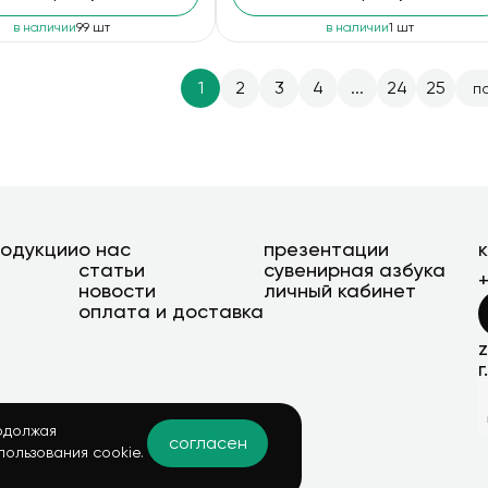
в наличии
99 шт
в наличии
1 шт
1
2
3
4
...
24
25
п
родукции
о нас
презентации
статьи
сувенирная азбука
новости
личный кабинет
оплата и доставка
г
одолжая
согласен
пользования cookie.