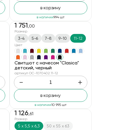
в корзину
в наличии
994 шт
1 751
,00
Размер
3-4
5-6
7-8
9-10
11-12
Цвет
Свитшот с начесом "Clasica"
детский, черный
артикул OC-1070402.11-12
в корзину
в наличии
10 995 шт
1 126
,61
Размер
5 х 5,5 х 6,3
50 x 55 x 63