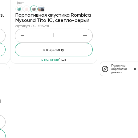
Цвет
s,
Портативная акустика Rombica
Mysound Tito 1C, светло-серый
артикул OC-595281
в корзину
в наличии
1 шт
Политика
обработки
данных
l