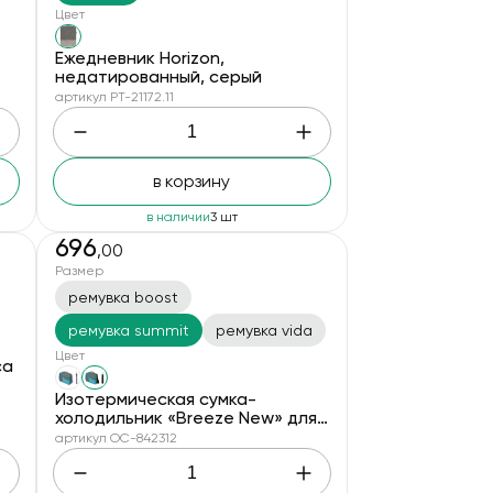
Цвет
Ежедневник Horizon,
недатированный, серый
артикул PT-21172.11
в корзину
в наличии
3 шт
696
,00
Размер
ремувка boost
ремувка summit
ремувка vida
Цвет
ca
Изотермическая сумка-
холодильник «Breeze New» для
ланч-бокса, серый/голубой +
артикул OC-842312
ремувка