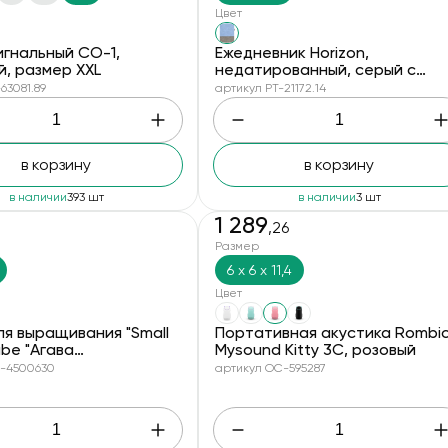
Цвет
игнальный СО-1,
Ежедневник Horizon,
, размер XXL
недатированный, серый с
голубым
63081.89
артикул PT-21172.14
в корзину
в корзину
в наличии
393 шт
в наличии
3 шт
1 289
,26
скидки
Размер
6 x 6 x 11,4
Цвет
я выращивания "Small
Портативная акустика Rombi
ube "Агава
Mysound Kitty 3C, розовый
дная"
C-4500630
артикул OC-595287