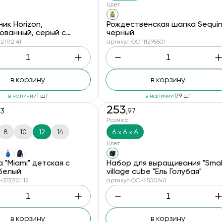
Цвет
ик Horizon,
Рождественская шапка Sequin
ованный, серый с
черный
21172.41
артикул OC-11295501
в корзину
в корзину
в наличии
1 шт
в наличии
179 шт
253
53
,97
Размер
8
10
12
14
6 х 6 х 6
Цвет
 "Miami" детская с
Набор для выращивания "Smal
 белый
village cube "Ель Голубая"
3131701.12
артикул OC-4500641
в корзину
в корзину