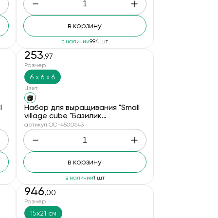
в корзину
в наличии
994 шт
253
,97
Размер
6 х 6 х 6
Цвет
l
Набор для выращивания "Small
village cube "Базилик
ароматный"
артикул OC-4500643
в корзину
в наличии
1 шт
946
,00
Размер
15х21 см