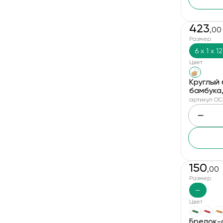
5.5x2.5x0.6 см
5.5x2.95x0.8 см
423
,00
6,5x2,3x2,23
Размер
6 х 1 х 12
6.1x3.1x0.22 см
Цвет
6.5x4.4x1 см
Круглый 
6.7x5.7 см
бамбука
артикул OC-
6x1x12,5
6x2,3x2,23
6x2,6x1,5
7 x 2.4 x 0.2cm
150
7 x 3.4 x 0.4 cm
,00
Размер
7.5x2.5x0.3 см
—
7.5x2.5x1.3 см
Цвет
7.5x2.9 см
Брелок-ф