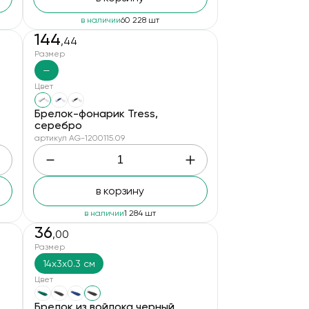
в наличии
60 228 шт
144
,44
Размер
—
Цвет
Брелок-фонарик Tress,
серебро
артикул AG-1200115.09
в корзину
в наличии
1 284 шт
36
,00
Размер
14x3x0.3 см
Цвет
Брелок из войлока черный