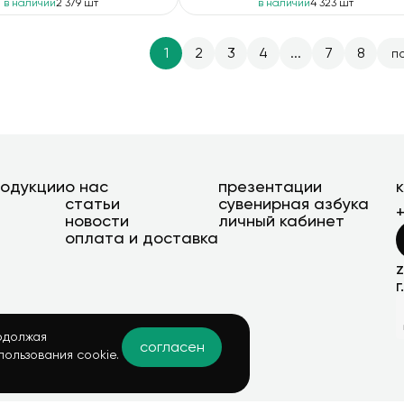
в наличии
2 379 шт
в наличии
4 323 шт
1
2
3
4
...
7
8
п
родукции
о нас
презентации
статьи
сувенирная азбука
новости
личный кабинет
оплата и доставка
г
одолжая
согласен
пользования cookie.