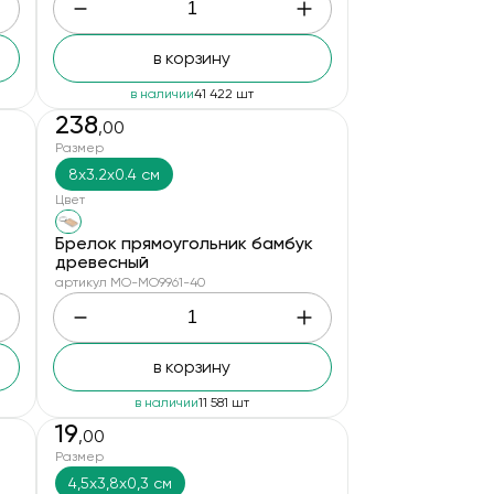
в корзину
в наличии
41 422 шт
238
,00
Размер
8x3.2x0.4 см
Цвет
Брелок прямоугольник бамбук
древесный
артикул MO-MO9961-40
в корзину
в наличии
11 581 шт
19
,00
Размер
4,5x3,8x0,3 см