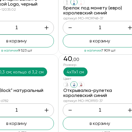
ой Logo, черный
Брелок под монету (евро)
-12035.02
королевский синий
артикул MO-MO9748-37
в корзину
в корзину
в наличии
9 523 шт
в наличии
7 909 шт
40
,00
Размер
0,3 см; кольцо d 3,2 см
4x11x1 см
Цвет
Block" натуральный
Открывалка-рулетка
королевский синий
-6782
артикул MO-MO9193-37
в корзину
в корзину