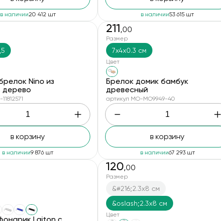
в наличии
20 412 шт
в наличии
53 615 шт
211
,00
Размер
,5
7x4x0.3 см
Цвет
брелок Nino из
Брелок домик бамбук
, дерево
древесный
11812571
артикул MO-MO9949-40
в корзину
в корзину
в наличии
9 876 шт
в наличии
67 293 шт
120
,00
Размер
&#216;2.3x8 см
&oslash;2.3x8 см
Цвет
онарик Laiton с