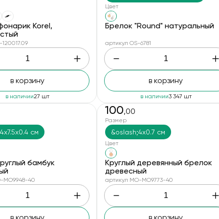
Цвет
онарик Korel,
Брелок "Round" натуральный
стый
-120017.09
артикул OS-6781
в корзину
в корзину
в наличии
27 шт
в наличии
3 347 шт
100
,00
Размер
4x7.5x0.4 см
&oslash;4x0.7 см
Цвет
круглый бамбук
Круглый деревянный брелок
ый
древесный
O-MO9948-40
артикул MO-MO9773-40
в корзину
в корзину