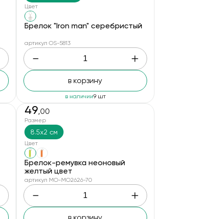
Цвет
Брелок "Iron man" серебристый
артикул OS-5813
в корзину
в наличии
9 шт
49
,00
Размер
8.5x2 см
Цвет
Брелок-ремувка неоновый
желтый цвет
артикул MO-MO2626-70
в корзину