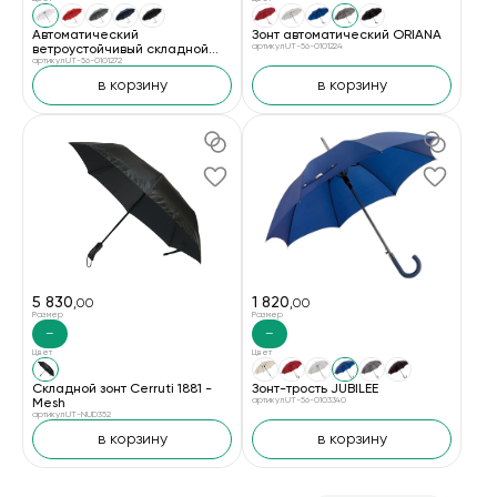
Автоматический
Зонт автоматический ORIANA
ветроустойчивый складной
артикул UT-56-0101224
зонт CALYPSO
артикул UT-56-0101272
в корзину
в корзину
5 830
1 820
,00
,00
Размер
Размер
—
—
Цвет
Цвет
Складной зонт Cerruti 1881 -
Зонт-трость JUBILEE
Mesh
артикул UT-56-0103340
артикул UT-NUD352
в корзину
в корзину