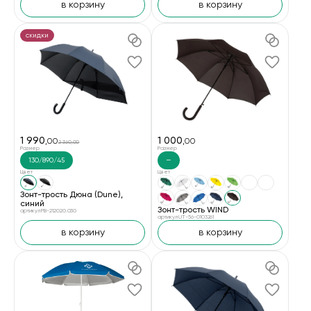
в корзину
в корзину
скидки
1 990
1 000
,00
,00
2 360,00
Размер
Размер
130/890/45
—
Цвет
Цвет
Зонт-трость Дюна (Dune),
синий
Зонт-трость WIND
артикул PB-212020.030
артикул UT-56-0103261
в корзину
в корзину