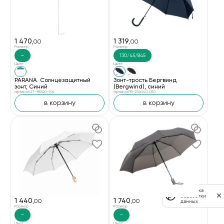
1 470
1 319
,00
,00
Размер
Размер
—
130/45/845
Цвет
Цвет
PARANA. Солнцезащитный
Зонт-трость Бергвинд
зонт, Синий
(Bergwind), синий
артикул UT-98320-104
артикул PB-236040.030
в корзину
в корзину
Политика
обработки
1 440
1 740
,00
,00
данных
Размер
Размер
—
—
Цвет
Цвет