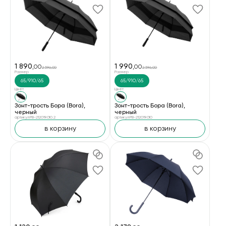
1 890
1 990
,00
,00
2 596,00
2 596,00
Размер
Размер
65/910/65
65/910/65
Цвет
Цвет
Зонт-трость Бора (Bora),
Зонт-трость Бора (Bora),
черный
черный
артикул PB-212019.010.2
артикул PB-212019.010
в корзину
в корзину