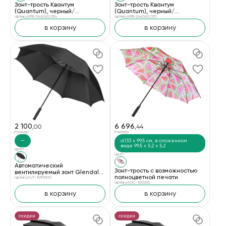
Зонт-трость Квантум
Зонт-трость Квантум
(Quantum), черный/
(Quantum), черный/
фиолетовый
артикул PB-246060.034
оранжевый
артикул PB-246060.070
в корзину
в корзину
2 100
6 696
,00
,44
Размер
Размер
—
d133 x 99,5 см, в сложенном
виде 99,5 х 5,2 х 5,2
Цвет
Цвет
Автоматический
Зонт-трость с возможностью
вентилируемый зонт Glendale
полноцветной печати
30" сплошной черный
артикул UT-10913100
артикул OC-100356
в корзину
в корзину
скидки
скидки