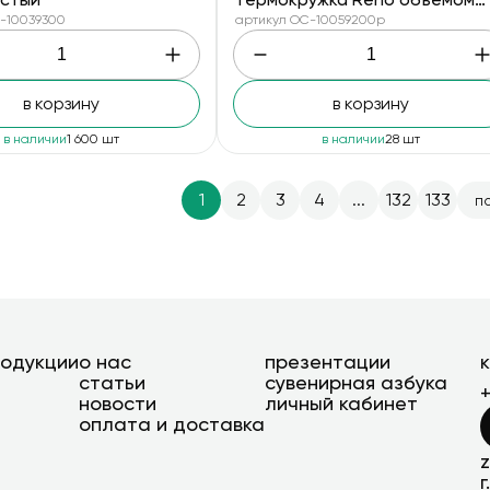
370 мл, черный
-10039300
артикул OC-10059200p
в корзину
в корзину
в наличии
1 600 шт
в наличии
28 шт
1
2
3
4
...
132
133
п
родукции
о нас
презентации
статьи
сувенирная азбука
новости
личный кабинет
оплата и доставка
г