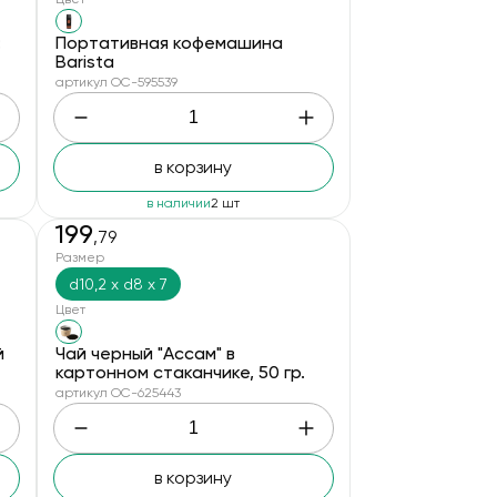
:
Портативная кофемашина
Barista
артикул OC-595539
в корзину
в наличии
2 шт
199
,79
Размер
d10,2 х d8 х 7
Цвет
й
Чай черный "Ассам" в
картонном стаканчике, 50 гр.
артикул OC-625443
в корзину