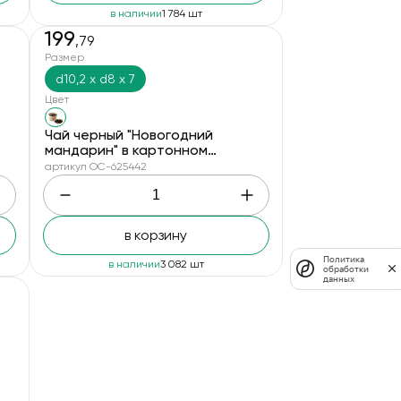
в наличии
1 784 шт
199
,79
Размер
d10,2 х d8 х 7
Цвет
Чай черный "Новогодний
мандарин" в картонном
стаканчике, 50 гр.
артикул OC-625442
в корзину
Политика
в наличии
3 082 шт
обработки
данных