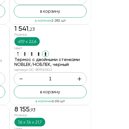
в корзину
в наличии
2 282 шт
1 541
,23
Размер
d7,9 х 22,6
Цвет
,
Термос с двойными стенками
NOBLEK/НОБЛЕК, черный
артикул OC-BI1912S102
в корзину
в наличии
6 616 шт
8 155
,93
Размер
7,6 х 7,6 х 21,7
Цвет