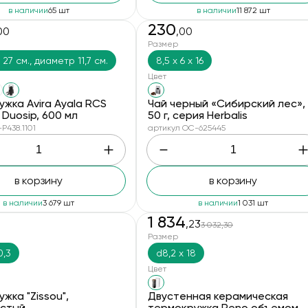
в наличии
65 шт
в наличии
11 872 шт
230
00
,00
Размер
 27 см., диаметр 11,7 см.
8,5 х 6 х 16
Цвет
жка Avira Ayala RCS
Чай черный «Сибирский лес»,
 Duosip, 600 мл
50 г, серия Herbalis
P438.1101
артикул OC-625445
в корзину
в корзину
в наличии
3 679 шт
в наличии
1 031 шт
1 834
3
,23
3 032,30
скидки
Размер
0,3
d8,2 x 18
Цвет
жка "Zissou",
Двустенная керамическая
стый
термокружка Reno объемом