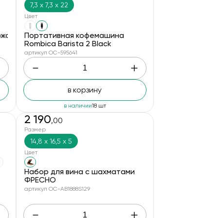
7,3 х 7,3 х 22
Цвет
ржавеющей стали, с бамбуковой крышкой, черный
Портативная кофемашина
Rombica Barista 2 Black
артикул OC-595641
в корзину
в наличии
18 шт
2 190
,00
Размер
14,8 х 16,5 х 5
Цвет
Набор для вина с шахматами
ФРЕСНО
артикул OC-AB1888S129