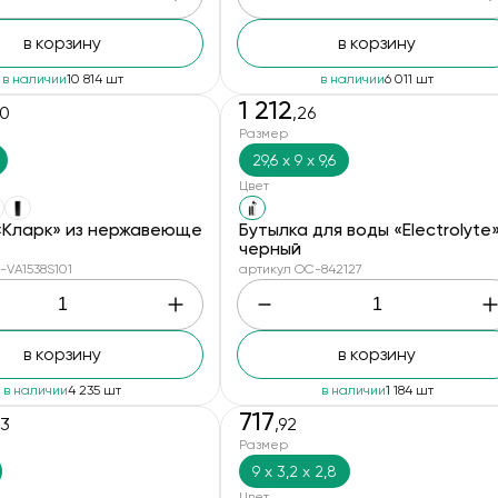
в корзину
в корзину
в наличии
10 814 шт
в наличии
6 011 шт
1 212
00
,26
Размер
29,6 x 9 x 9,6
Цвет
«Кларк» из нержавеющей стали, объем 500 мл, белый
Бутылка для воды «Electrolyte»
черный
-VA1538S101
артикул OC-842127
в корзину
в корзину
в наличии
4 235 шт
в наличии
1 184 шт
717
23
,92
Размер
9 х 3,2 х 2,8
Цвет