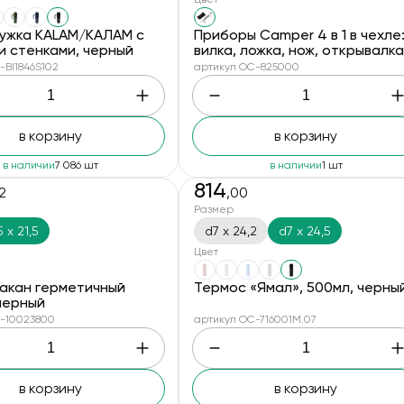
ужка KALAM/КАЛАМ с
Приборы Camper 4 в 1 в чехле
и стенками, черный
вилка, ложка, нож, открывалка
-BI1846S102
артикул OC-825000
в корзину
в корзину
в наличии
7 086 шт
в наличии
1 шт
814
92
,00
Размер
 х 21,5
d7 х 24,2
d7 х 24,5
Цвет
акан герметичный
Термос «Ямал», 500мл, черны
 черный
-10023800
артикул OC-716001M.07
в корзину
в корзину