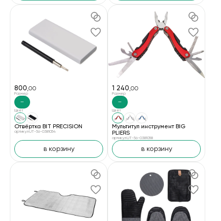
800
1 240
,00
,00
Размер
Размер
—
—
Цвет
Цвет
Отвёртка BIT PRECISION
Мультитул инструмент BIG
артикул UT-56-0381054
PLIERS
артикул UT-56-0381058
в корзину
в корзину