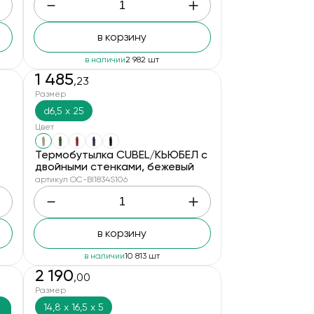
в корзину
в наличии
2 982 шт
1 485
,23
Размер
d6,5 х 25
Цвет
Термобутылка CUBEL/КЬЮБЕЛ с
двойными стенками, бежевый
артикул OC-BI1834S106
в корзину
в наличии
10 813 шт
2 190
,00
Размер
14,8 х 16,5 х 5