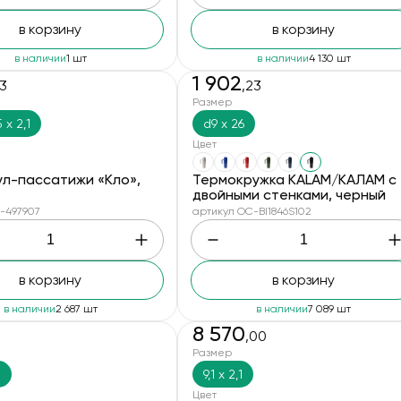
в корзину
в корзину
в наличии
1 шт
в наличии
4 130 шт
1 902
23
,23
Размер
5 х 2,1
d9 х 26
Цвет
ул-пассатижи «Кло»,
Термокружка KALAM/КАЛАМ с
двойными стенками, черный
-497907
артикул OC-BI1846S102
в корзину
в корзину
в наличии
2 687 шт
в наличии
7 089 шт
8 570
,00
Размер
8
9,1 х 2,1
Цвет