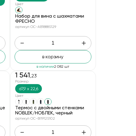
Цвет
Набор для вина с шахматами
ФРЕСНО
артикул OC-AB1888S129
в корзину
в наличии
2 082 шт
1 541
,23
Размер
d7,9 х 22,6
Цвет
ей стали, объем 500 мл, белый
Термос с двойными стенками
NOBLEK/НОБЛЕК, черный
артикул OC-BI1912S102