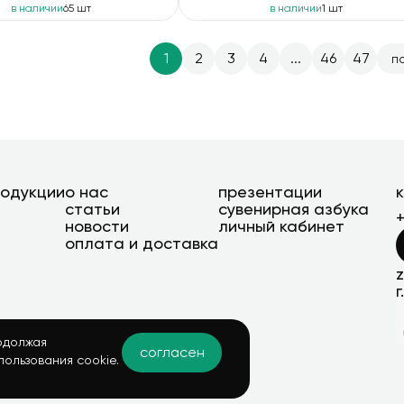
в наличии
65 шт
в наличии
1 шт
1
2
3
4
...
46
47
п
родукции
о нас
презентации
статьи
сувенирная азбука
новости
личный кабинет
оплата и доставка
г
одолжая
согласен
пользования cookie.