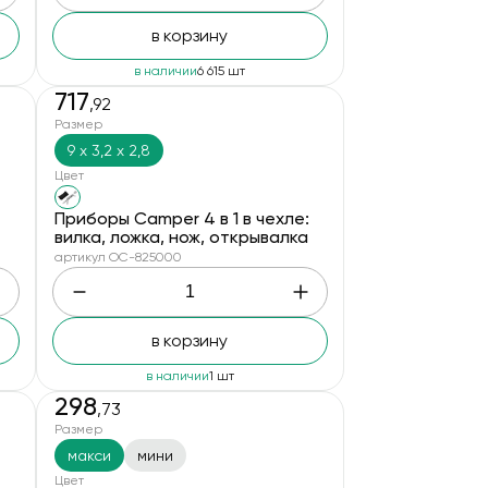
в корзину
в наличии
6 615 шт
717
,92
Размер
9 х 3,2 х 2,8
Цвет
Приборы Camper 4 в 1 в чехле:
вилка, ложка, нож, открывалка
артикул OC-825000
в корзину
в наличии
1 шт
298
,73
Размер
макси
мини
Цвет