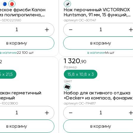
еское фрисби Калон
Нож перочинный VICTORINOX
из полипропилена,
Huntsman, 91 мм, 15 функций,
чёрный
-SD1022S160
артикул OC-601147
в корзину
в корзину
в наличии
22 100 шт
в наличии
44 шт
1 320
92
,90
Размер
 х 21,5
15,8 х 10,8 х 3
Цвет
акан герметичный
Набор для активного отдыха
 черный
«Decker» из компаса, фонарик
и мультитула
-10023800
артикул OC-794817
в корзину
в корзину