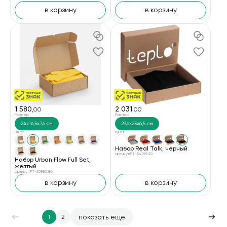
в корзину
в корзину
1 580
2 031
,00
,00
Размер
Размер
24х16,5х7,6 см
29,6х25х6,5 см
Цвет
Цвет
Набор Real Talk, черный
артикул PT-54799.30
Набор Urban Flow Full Set,
желтый
артикул PT-25980.80
в корзину
в корзину
показать еще
1
2