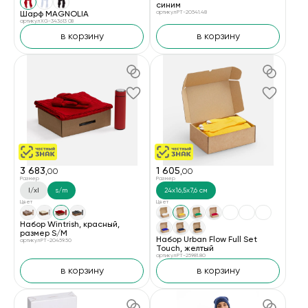
синим
Шарф MAGNOLIA
артикул PT-20541.48
артикул XG-343613 08
в корзину
в корзину
3 683
1 605
,00
,00
Размер
Размер
l/xl
s/m
24х16,5х7,6 см
Цвет
Цвет
Набор Wintrish, красный,
размер S/M
Набор Urban Flow Full Set
артикул PT-20459.50
Touch, желтый
артикул PT-25981.80
в корзину
в корзину