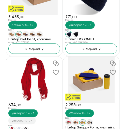
3 485
771
,00
,00
Размер
Размер
37,5х26,7х10,5 см
универсальный
Цвет
Цвет
Набор Knit Beat, красный
Шапка DOLOMITI
артикул PT-19736.50
артикул XG-25460.26
в корзину
в корзину
634
2 258
,00
,00
Размер
Размер
универсальный
29,5х25,5х10,5 см
Цвет
унивесальный
Цвет
Набор Snappy Form, желтый с