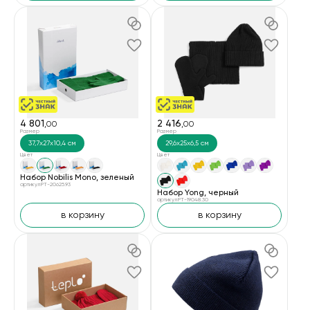
4 801
2 416
,00
,00
Размер
Размер
37,7х27х10,4 см
29,6х25х6,5 см
Цвет
Цвет
Набор Nobilis Mono, зеленый
артикул PT-20625.93
Набор Yong, черный
артикул PT-19048.30
в корзину
в корзину