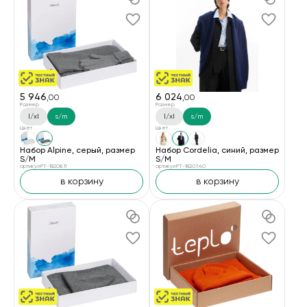
5 946
6 024
,00
,00
Размер
Размер
l/xl
s/m
l/xl
s/m
Цвет
Цвет
Набор Alpine, серый, размер
Набор Cordelia, синий, размер
S/M
S/M
артикул PT-18208.11
артикул PT-18207.40
в корзину
в корзину