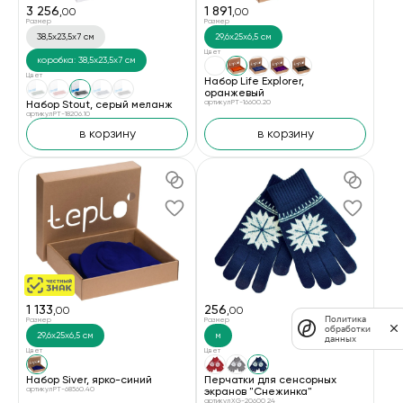
3 256
1 891
,00
,00
Размер
Размер
38,5х23,5х7 см
29,6х25х6,5 см
Цвет
коробка: 38,5х23,5х7 см
Цвет
Набор Life Explorer,
оранжевый
Набор Stout, серый меланж
артикул PT-16600.20
артикул PT-18206.10
в корзину
в корзину
1 133
256
,00
,00
Политика
Размер
Размер
обработки
29,6х25х6,5 см
м
данных
Цвет
Цвет
Набор Siver, ярко-синий
Перчатки для сенсорных
артикул PT-68560.40
экранов "Снежинка"
артикул XG-20600 24