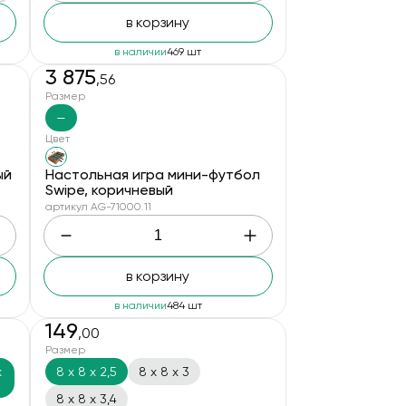
в корзину
в наличии
469 шт
3 875
,56
Размер
—
Цвет
ый
Настольная игра мини-футбол
Swipe, коричневый
артикул AG-71000.11
в корзину
в наличии
484 шт
149
,00
Размер
х
8 х 8 х 2,5
8 х 8 х 3
8 х 8 х 3,4