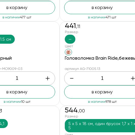
в корзину
в корзину
в наличии
477 шт
в наличии
471 шт
441
,11
Размер
1.5 см
—
Цвет
ерный
Головоломка Brain Ride,бежев
O-MO9009-03
артикул AG-71005.13
в корзину
в корзину
в наличии
10 шт
в наличии
978 шт
544
3
,00
Размер
4,1
5 х 5 х 18 см, один брусок 1,7 х 1 
5
Цвет