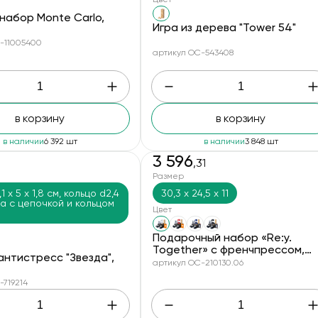
набор Monte Carlo,
Игра из дерева "Tower 54"
-11005400
артикул OC-543408
в корзину
в корзину
в наличии
6 392 шт
в наличии
3 848 шт
3 596
,31
Размер
1 х 5 х 1,8 см, кольцо d2,4
30,3 х 24,5 х 11
на с цепочкой и кольцом
Цвет
Подарочный набор «Re:y.
Together» с френчпрессом,
нтистресс "Звезда",
кружками и дженгой
артикул OC-210130.06
-719214