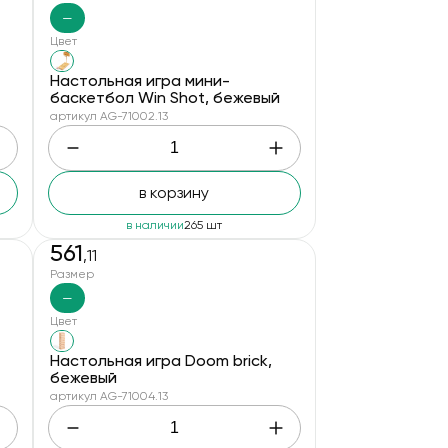
—
Цвет
Настольная игра мини-
баскетбол Win Shot, бежевый
артикул AG-71002.13
в корзину
в наличии
265 шт
561
,11
Размер
—
Цвет
Настольная игра Doom brick,
бежевый
артикул AG-71004.13