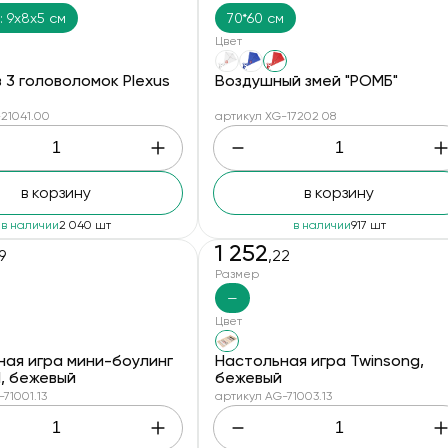
: 9х8х5 см
70*60 см
Цвет
 3 головоломок Plexus
Воздушный змей "РОМБ"
-21041.00
артикул XG-17202 08
в корзину
в корзину
в наличии
2 040 шт
в наличии
917 шт
1 252
9
,22
Размер
—
Цвет
ная игра мини-боулинг
Настольная игра Twinsong,
all, бежевый
бежевый
71001.13
артикул AG-71003.13