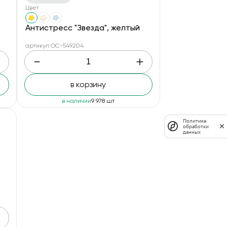
Цвет
Антистресс "Звезда", желтый
артикул OC-549204
в корзину
в наличии
9 978 шт
Политика
обработки
данных