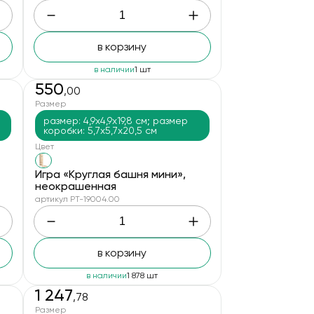
в корзину
в наличии
1 шт
550
,00
Размер
размер: 4,9х4,9х19,8 см; размер
коробки: 5,7х5,7х20,5 см
Цвет
Игра «Круглая башня мини»,
неокрашенная
артикул PT-19004.00
в корзину
в наличии
1 878 шт
1 247
,78
Размер