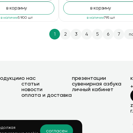
в корзину
в корзину
в наличии
5 900 шт
в наличии
795 шт
1
2
3
4
5
6
7
п
родукции
о нас
презентации
статьи
сувенирная азбука
новости
личный кабинет
оплата и доставка
г
одолжая
согласен