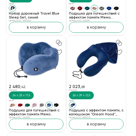
Цвет
Цвет
Набор дорожный Travel Blue
Подушка для путешествий с
Sleep Set, синий
эффектом памяти Мемо
артикул OC-9110002
"Drowsy" Dusty Rose
артикул OC-625391
в корзину
в корзину
2 480
2 023
,42
,68
Размер
Размер
24 х 25 х 11,5
26 х 29 х 12,5
Цвет
Цвет
Подушка для путешествий с
Подушка с эффектом памяти, с
эффектом памяти Мемо
капюшоном "Dream Hood",
"Bluewinder" Denim
артикул OC-625292
синий
артикул OC-852072
в корзину
в корзину