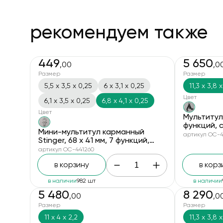
рекомендуем также
449
5 650
,00
,0
Размер
Размер
5,5 х 3,5 х 0,25
6 х 3,1 х 0,25
11,3 х 3,8 х
Цвет
6,1 х 3,5 х 0,25
6,8 х 4,1 х 0,25
Цвет
Мультитул S
функций, с
Мини-мультитул карманный
картонной
артикул OC-4
Stinger, 68 x 41 мм, 7 функций,
нейлоновы
космонавт, нержавеющая сталь,
артикул OC-441260
серебристый, в блистере
в корзину
в корз
в наличии
982 шт
в наличии
5 480
8 290
,00
,0
Размер
Размер
11 х 4 х 2,2
11,3 х 3,8 х