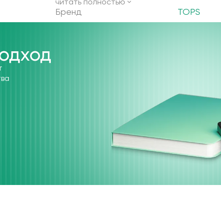
читать полностью
Бренд
TOPS
одход
т
тва