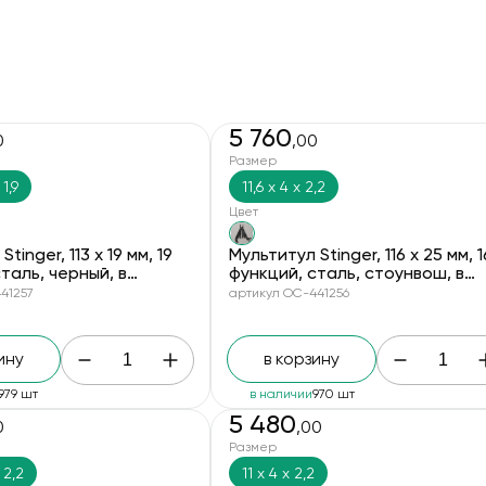
5 760
0
,00
Размер
 1,9
11,6 х 4 х 2,2
Цвет
tinger, 113 х 19 мм, 19
Мультитул Stinger, 116 х 25 мм, 1
таль, черный, в
функций, сталь, стоунвош, в
 коробке, в комплекте
картонной коробке, в комплек
41257
артикул OC-441256
й чехол
нейлоновый чехол
ину
в корзину
979 шт
в наличии
970 шт
5 480
0
,00
Размер
 2,2
11 х 4 х 2,2