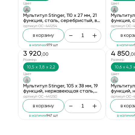
Цвет
Цвет
Мультитул Stinger, 110 х 27 мм, 21
Мультитул S
функция, сталь, серебристый, в
функция, 
картонной коробке, в комплекте
картонной
артикул OC-441254
артикул OC-4
нейлоновый чехол
нейлоновы
в корзину
в корз
в наличии
979 шт
в наличии
3 920
4 850
,00
,0
Размер
Размер
10,5 х 3,8 х 2,2
10,6 х 4,3 
Цвет
Цвет
Мультитул Stinger, 105 х 38 мм, 19
Мультитул 
функций, нержавеющая сталь,
функций, 
серебристый, в комплекте
серебрист
артикул OC-441250
артикул OC-4
нейлоновый чехол, в картонной
нейлоновы
в корзину
в корз
коробке
коробке
в наличии
947 шт
в наличии