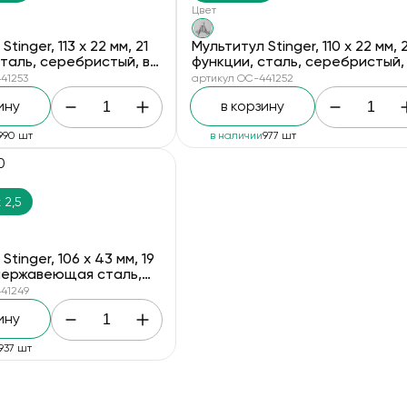
Цвет
tinger, 113 х 22 мм, 21
Мультитул Stinger, 110 х 22 мм, 
сталь, серебристый, в
функции, сталь, серебристый,
 коробке, в комплекте
картонной коробке, в комплек
41253
артикул OC-441252
й чехол
нейлоновый чехол
ину
в корзину
990 шт
в наличии
977 шт
0
х 2,5
Stinger, 106 х 43 мм, 19
нержавеющая сталь,
ый, в комплекте
41249
й чехол, в картонной
ину
937 шт