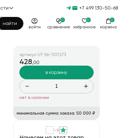
ости
+7 499 130-50-68
ости
0
0
0
найти
войти
сравнение
избранное
корзина
тьи
Ваша корзина
0 товаров
очистить корзину
и
нить
артикул UT-56-1107273
Корзина пуста
нить
азбука
428
,00
и
204
7
Итого
перейти в корзину
га
ты
в корзину
203
2
0,00
освязи 17 мая
203
 медицинских работников
118
 (милиции) 10 ноября
79
нет в наличии
ии
48
ы 9 мая
15
 12 июня
минимальная сумма заказа: 50 000 ₽
5
Нанесем на этот товар