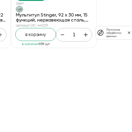
Цвет
22
Мультитул Stinger, 92 х 30 мм, 15
 в
функций, нержавеющая сталь,
те
серебристый, в картонной
артикул OC-441251
коробке
Политика
обработки
в корзину
данных
в наличии
939 шт