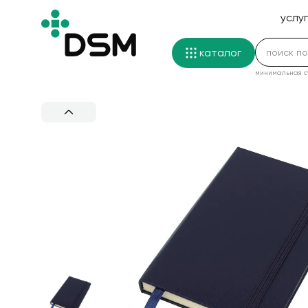
услу
каталог
минимальная с
услуги
Цена
Резул
Цена
Резул
контакты
дом
дом
портфолио
оплата и доставка
ежедневники и блокноты
Интерье
Блокно
Зонты-т
Настоль
Наградн
Упаковк
Футбол
Товары 
Наборы 
Бутылки
Подарки
Брелок
Металли
Рюкзаки
Подароч
Компьют
Несессе
Исто
Истор
о нас
Домашни
Ежеднев
Складны
Часы и 
Кубки и
Свечи и
Толстов
Туристи
Продукт
Термос
Подарки
Промоп
Пластик
Сумки д
Подароч
Внешние
Кошельк
зонты
новости
Пледы
Наборы 
Необычн
Бейджи 
Плакетк
Аксессу
Рубашки
Подарки
Наборы 
Кружки
Подарки
Металли
Наборы 
Сумки дл
Подароч
Флешки
Чехлы дл
511
5
+7 499 130-50-68
корпоративные подарки
Декорат
Ежеднев
Коллекц
Теплые 
Куртки
Спорт. 
Винные 
Термокр
Подарки
Антист
Каранд
Сумки д
Ложеме
Зарядны
Очки
98
20
Игрушки
Оригина
Папки, 
Новогод
Кепки и
Спортив
Наборы 
Кухонны
Подарки
Светоди
Футляры
Сумки д
Жестяна
Портати
Обложки
награды
Космети
Упаковк
Дорожны
Новогод
Худи
Наборы 
Бизнес 
Барные 
Гендерн
Светоо
Деревян
Дорожны
Наполни
Лампы и
Платки
185
5
Полоте
Визитни
Чехлы д
Футболк
Инстру
Наборы 
Чайные 
День ба
Зажигал
Эко руч
Чемода
Бытовая
новогодние подарки
Статуэт
Чехлы д
Елочные
Ветров
Складны
Наборы 
Кофейн
День зна
Брасле
Текстов
Спортив
Наушни
одежда
Фоторам
Подароч
Новогод
Шарфы
Пляжный
Наборы 
Предмет
День юр
Поясные
Внешние
Не врем
Ключни
Новогод
Аксесс
Автомоб
Наборы 
Бокалы
День учи
Чехлы д
Смарт-
отдых
1
Вазы
Дождев
Игры и 
Наборы 
Ланчбо
Подарки
Портпл
37