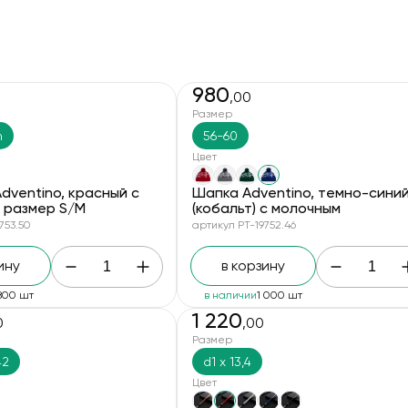
980
,00
новинка
Размер
m
56-60
Цвет
dventino, красный с
Шапка Adventino, темно-сини
 размер S/M
(кобальт) с молочным
753.50
артикул PT-19752.46
ину
в корзину
800 шт
в наличии
1 000 шт
1 220
0
,00
Размер
42
d1 х 13,4
Цвет