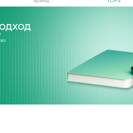
Бренд
TOPS
одход
т
тва