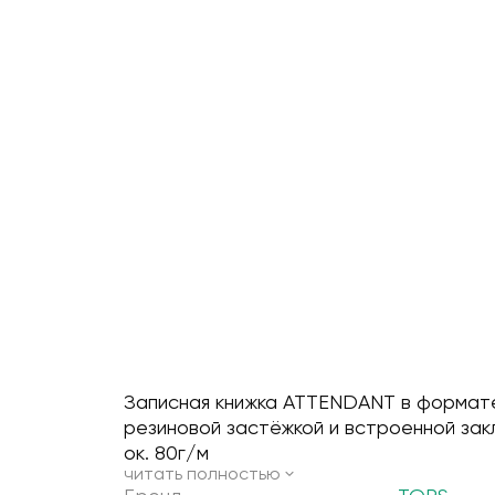
принадлежности
жные шапки
для авто
с медом
ные чайники
аля
540
78
104
116
100
34
ки
с вареньем
чные доски
11
517
20
59
102
ки
е подушки
с флешками
ые наборы
аля
108
7
502
56
41
98
 одежда
ля чемоданов
для виски
роителя
1
323
102
97
6
ная одежда
ые наборы
 и графины
арки
320
55
27
92
ки
д
фтяника
45
61
231
т
с мультитулами
 военным
58
230
22
е рубашки
е наборы
ергетика 22 декабря
8
53
226
и
для выращивания
 автомобилисту
52
221
8
в
с книгами
ахтера
40
220
4
ры
таллурга
39
217
 комплекты
 морякам
206
28
 шорты
лезнодорожника
16
205
Записная книжка ATTENDANT в формате 
резиновой застёжкой и встроенной закл
ок. 80г/м
читать полностью