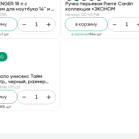
NGER 18 л с
Ручка перьевая Pierre Cardin
 для ноутбука 14'' и с
коллекция «ЭКОНОМ
лкивающим
3196
артикул OC-417748
, серый
ину
в корзину
и
1 шт
в наличии
944 шт
00
оло унисекс Тайм
5гр., черный, размер
3082.010.02
ину
855 шт