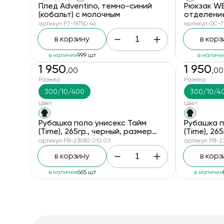
Плед Adventino, темно-синий
Рюкзак WE
(кобальт) с молочным
отделением
водоотта
артикул PT-19750.46
артикул OC-7
покрытием
в корзину
в корз
в наличии
999 шт
в наличи
1 950
1 950
,00
,00
Размер
Размер
300/10/400
300/10/4
Цвет
Цвет
Рубашка поло унисекс Тайм
Рубашка п
(Time), 265гр., черный, размер
(Time), 26
XL/2XL
M/L
артикул PB-23082.010.03
артикул PB-2
в корзину
в корз
в наличии
665 шт
в наличии