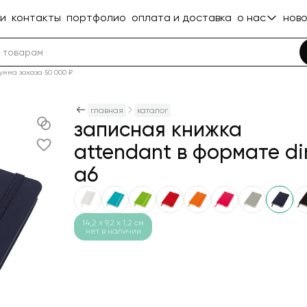
ги
контакты
портфолио
оплата и доставка
о нас
нов
документы
нов
статьи
ста
умма заказа 50 000 ₽
ьтаты поиска
Количество
ьтаты поиска
Количество
презентаци
главная
каталог
приме
записная книжка
приме
ничего не нашлось
сувенирная 
ничего не нашлось
рные сувениры
ты
рости
ные аксессуары
ые стелы
а для новогодних подарков
ки
для путешествий
с термокружками
 для воды
 коллеге
и
ческие ручки
ная упаковка
ерные и мобильные аксессуары
ры и косметички
День химика
Носк
рия
очистить
1186
536
613
616
176
2008
659
21
777
391
819
469
1411
262
787
386
733
attendant в формате di
ия
очистить
Попробуйте изменить запрос
Попробуйте изменить запрос
й текстиль
ники
е зонты
метеостанции
 медали
 подсвечники
ки
ческие принадлежности
овые наборы
ы
 на день рождения компании
родукция
овые ручки
ля покупок
ные коробки
 аккумуляторы
и
День геоло
Хала
611
153
363
420
6
165
455
582
414
684
154
261
190
553
619
1196
1374
или перейти в каталог
a6
или перейти в каталог
с ежедневниками
ые и оригинальные зонты
и аксессуары
и и панно
ары для офиса
 поло
 для дачи
с пледами
 начальнику
ческие брелоки
с ручками
я пикника
ные пакеты
я карт (кредитницы)
День электр
82
565
289
2
337
1178
290
495
1281
75
176
80
163
279
142
29
ивные свечи и подсвечники
ники с логотипом
ионные товары
подарки
Текстиль. Отдых
наборы
ужки
 сисадминам
рессы
аши
ля ноутбука
нт
е устройства
в каталог
Подарки для
1
12
249
554
144
300
46
242
864
282
146
755
147
216
в каталог
льные ежедневники
портфели
ние игрушки
 бейсболки
ные товары
с аккумуляторами
е аксессуары
 программистам
одные фонарики
 для ручек
ля документов
я упаковка
вная акустика
 для документов
День полиции
199
113
200
90
10
687
33
414
200
273
864
89
84
292
42
ческая продукция
а для ежедневников
е органайзеры
ние наборы
для пикника
наборы
аксессуары
ые праздники
тражатели
ные ручки
е сумки
тели
 светильники
День авиац
7
5
240
199
73
30
575
301
30
159
772
14,2 x 9,2 x 1,2 cм
78
172
34
нет в наличии
нца
цы и ключницы
ля шампанского
и с принтом
менты
для сыра
наборы
нковского работника 2 декабря
ки
ки
ны
 техника
День Побед
28
179
18
132
352
208
126
141
147
63
27
676
ки и скульптуры
ля планшетов
 шары
ки
е ножи и мультитулы
с колонками
ые наборы
ний 1 сентября
ты
ыделители
ные сумки
ки
День России
69
136
9
16
195
153
22
140
18
656
102
302
ки и фотоальбомы
ные книги
ний стол
 отдых
с чаем
ы сервировки
иста 3 декабря
 сумки
 жесткие диски
126
128
274
134
14
8
135
650
25
86
я для риска
цы
ний мерч
уары
ильные аксессуары
с кофе
теля 5 октября
ля планшета
браслет
07
2
123
118
1
8
72
18
607
268
ики
головоломки
для водки
ксы
 для детей
еды
104
120
12
105
266
554