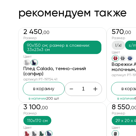
рекомендуем также
2 450
570
,00
,00
новинка
новинка
Размер
Размер
90x150 см; размер в сложении:
l/xl
s/
33x23x3 см
Цвет
Цвет
Варежки A
Плед Calado, темно-синий
молочным,
(сапфир)
артикул PT-19
артикул PT-19754.41
в корзину
в корз
в наличии
200 шт
в наличии
3 100
8 550
,00
,0
новинка
Размер
Размер
110x170 см
29 х 20 х 
Цвет
Цвет