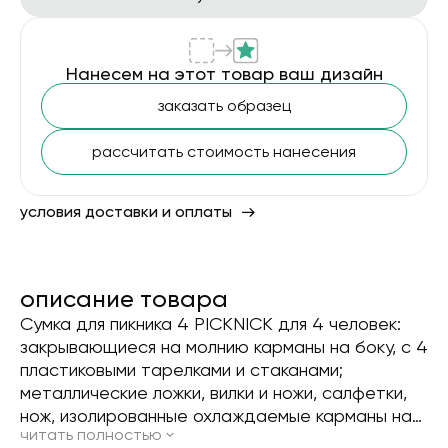
Нанесем на этот товар ваш дизайн
заказать образец
рассчитать стоимость нанесения
условия доставки и оплаты
описание товара
Сумка для пикника 4 PICKNICK для 4 человек:
закрывающиеся на молнию карманы на боку, с 4
пластиковыми тарелками и стаканами;
металлические ложки, вилки и ножи, салфетки,
нож, изолированные охлаждаемые карманы на
читать полностью
молнии для напитков и пищевых продуктов; в