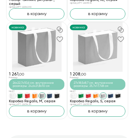
серый
артикул PT-26015.10
артикул PT-22343.10
в корзину
в корзину
новинка
новинка
1 261
1 208
,00
,00
Размер
Размер
26x22,7x10,6 см; внутренние
27x18,5x8,7 см; внутренние
размеры: 24,6x21,8x10 см
размеры: 25,7x17,7x8 см
Цвет
Цвет
Коробка Regalis, M, серая
Коробка Regalis, S, серая
артикул PT-26014.10
артикул PT-26013.10
в корзину
в корзину