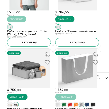
1 950
2 786
,00
,00
Размер
Размер
300/10/400
35х24х12 см
Цвет
Цвет
Рубашка поло унисекс Тайм
Набор «Облако спокойствия»
(Time), 265гр., белый
артикул PT-24816.60
артикул PB-23082.100
в корзину
в корзину
новинка
новинка
Политика
обработки
данных
4 750
1 734
,00
,00
Размер
Размер
28x29x11,5 см
41x30x10,5 см
Цвет
Цвет
Набор «Зимние ритуалы»,
Коробка Regalis, XL, серая