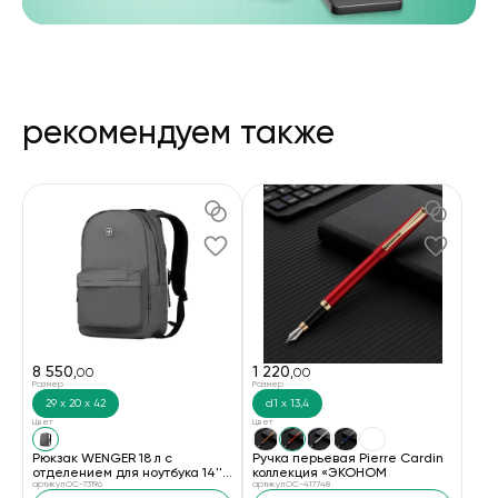
рекомендуем также
8 550
1 220
,00
,00
Размер
Размер
29 х 20 х 42
d1 х 13,4
Цвет
Цвет
Рюкзак WENGER 18 л с
Ручка перьевая Pierre Cardin
отделением для ноутбука 14''
коллекция «ЭКОНОМ
и с водоотталкивающим
артикул OC-73196
артикул OC-417748