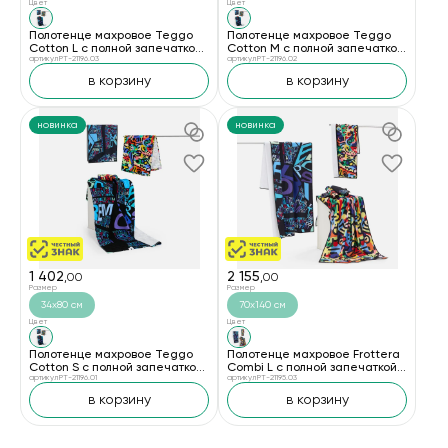
Цвет
Цвет
Полотенце махровое Teggo
Полотенце махровое Teggo
Cotton L с полной запечаткой
Cotton М с полной запечаткой
на заказ
артикул PT-21196.03
на заказ
артикул PT-21196.02
в корзину
в корзину
новинка
новинка
1 402
2 155
,00
,00
Размер
Размер
34х80 см
70х140 см
Цвет
Цвет
Полотенце махровое Teggo
Полотенце махровое Frottera
Cotton S с полной запечаткой
Combi L с полной запечаткой
на заказ
артикул PT-21196.01
на заказ
артикул PT-21195.03
в корзину
в корзину