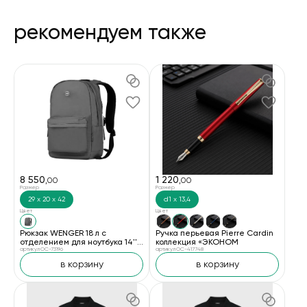
рекомендуем также
8 550
1 220
,00
,00
Размер
Размер
29 х 20 х 42
d1 х 13,4
Цвет
Цвет
Рюкзак WENGER 18 л с
Ручка перьевая Pierre Cardin
отделением для ноутбука 14''
коллекция «ЭКОНОМ
и с водоотталкивающим
артикул OC-73196
артикул OC-417748
покрытием, серый
в корзину
в корзину