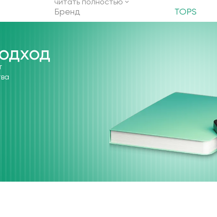
читать полностью
Бренд
TOPS
одход
т
тва