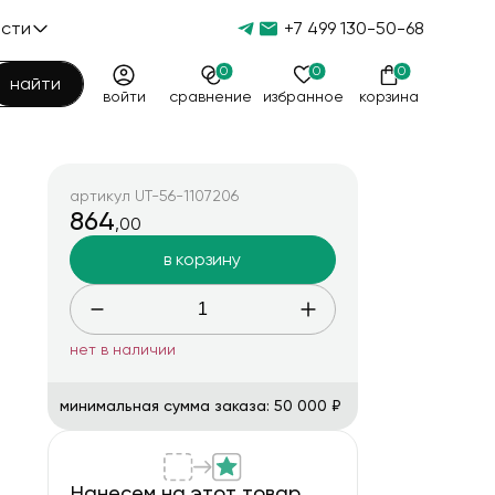
ости
+7 499 130-50-68
ости
0
0
0
найти
войти
сравнение
избранное
корзина
тьи
Ваша корзина
0 товаров
очистить корзину
и
нить
артикул UT-56-1107206
Корзина пуста
нить
азбука
864
,00
и
204
7
Итого
перейти в корзину
га
ты
в корзину
203
2
0,00
освязи 17 мая
203
 медицинских работников
118
 (милиции) 10 ноября
79
нет в наличии
ии
48
ы 9 мая
15
 12 июня
минимальная сумма заказа: 50 000 ₽
5
Нанесем на этот товар