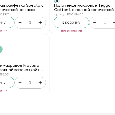
я салфетка Specta с
Полотенце махровое Teggo
печаткой на заказ
Cotton L с полной запечаткой
заказ
299.01
артикул PT-21196.03
ину
в корзину
личии
нет в наличии
 махровое Frottera
 полной запечаткой на
195.03
ину
личии