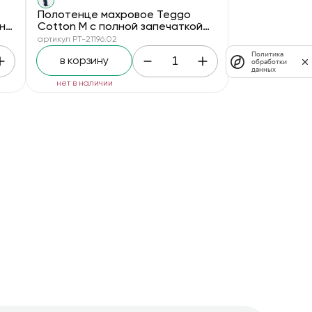
Полотенце махровое Teggo
 на
Cotton М с полной запечаткой
на заказ
артикул PT-21196.02
Политика
в корзину
обработки
данных
нет в наличии