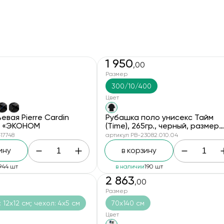
1 950
,00
Размер
300/10/400
Цвет
евая Pierre Cardin
Рубашка поло унисекс Тайм
я «ЭКОНОМ
(Time), 265гр., черный, размер
3XL/4XL
17748
артикул PB-23082.010.04
ину
в корзину
944 шт
в наличии
190 шт
2 863
,00
новинка
Размер
 12х12 см; чехол: 4х5 см
70х140 см
Цвет