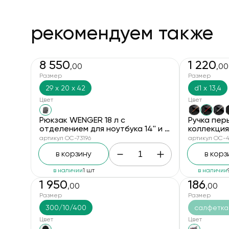
рекомендуем также
8 550
1 220
,00
,00
Размер
Размер
29 х 20 х 42
d1 х 13,4
Цвет
Цвет
Рюкзак WENGER 18 л с
Ручка перь
отделением для ноутбука 14'' и с
коллекци
водоотталкивающим
артикул OC-73196
артикул OC-4
покрытием, серый
в корзину
в корз
в наличии
1 шт
в наличии
1 950
186
,00
,00
новинка
Размер
Размер
300/10/400
салфетка:
Цвет
Цвет