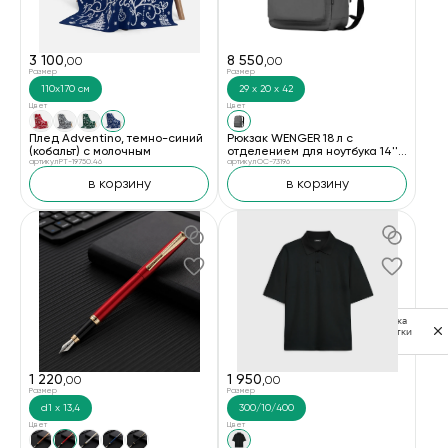
3 100
8 550
,00
,00
Размер
Размер
110x170 см
29 х 20 х 42
Цвет
Цвет
Плед Adventino, темно-синий
Рюкзак WENGER 18 л с
(кобальт) с молочным
отделением для ноутбука 14''
артикул PT-19750.46
и с водоотталкивающим
артикул OC-73196
покрытием, серый
в корзину
в корзину
Политика
обработки
данных
1 220
1 950
,00
,00
Размер
Размер
d1 х 13,4
300/10/400
Цвет
Цвет