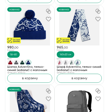
новинка
новинка
980
965
,00
,00
Размер
Размер
56-60
160x20 см
Цвет
Цвет
Шапка Adventino, темно-
Шарф Adventino, темно-синий
синий (кобальт) с молочным
(кобальт) с молочным
артикул PT-19752.46
артикул PT-19751.46
в корзину
в корзину
новинка