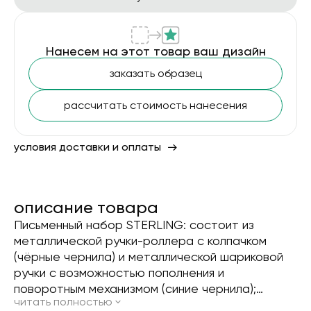
Нанесем на этот товар ваш дизайн
заказать образец
рассчитать стоимость нанесения
условия доставки и оплаты
описание товара
Письменный набор STERLING: состоит из
металлической ручки-роллера с колпачком
(чёрные чернила) и металлической шариковой
ручки с возможностью пополнения и
поворотным механизмом (синие чернила);
читать полностью
поставляется в элегантной подарочной