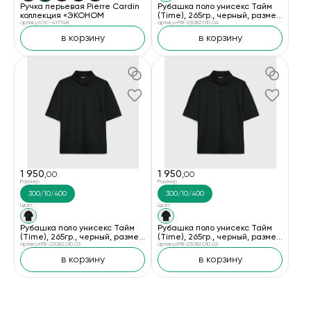
Ручка перьевая Pierre Cardin
Рубашка поло унисекс Тайм
коллекция «ЭКОНОМ
(Time), 265гр., черный, размер
артикул OC-417748
3XL/4XL
артикул PB-23082.010.04
в корзину
в корзину
1 950
1 950
,00
,00
Размер
Размер
300/10/400
300/10/400
Цвет
Цвет
Рубашка поло унисекс Тайм
Рубашка поло унисекс Тайм
(Time), 265гр., черный, размер
(Time), 265гр., черный, размер
XL/2XL
артикул PB-23082.010.03
M/L
артикул PB-23082.010.02
в корзину
в корзину