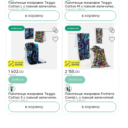
Полотенце махровое Teggo
Полотенце махровое Teggo
Cotton L с полной запечаткой
Cotton М с полной запечаткой
на заказ
артикул PT-21196.03
на заказ
артикул PT-21196.02
в корзину
в корзину
новинка
новинка
1 402
2 155
,00
,00
Размер
Размер
34х80 см
70х140 см
Цвет
Цвет
Полотенце махровое Teggo
Полотенце махровое Frottera
Cotton S с полной запечаткой
Combi L с полной запечаткой
на заказ
артикул PT-21196.01
на заказ
артикул PT-21195.03
в корзину
в корзину