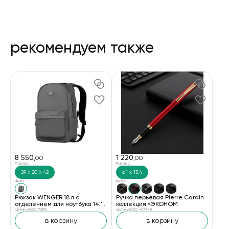
рекомендуем также
8 550
1 220
,00
,00
Размер
Размер
29 х 20 х 42
d1 х 13,4
Цвет
Цвет
Рюкзак WENGER 18 л с
Ручка перьевая Pierre Cardin
отделением для ноутбука 14''
коллекция «ЭКОНОМ
и с водоотталкивающим
артикул OC-73196
артикул OC-417748
покрытием, серый
в корзину
в корзину