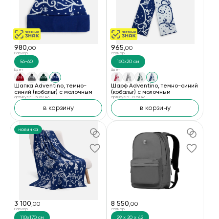
980
965
,00
,00
Размер
Размер
56-60
160x20 см
Цвет
Цвет
Шапка Adventino, темно-
Шарф Adventino, темно-синий
синий (кобальт) с молочным
(кобальт) с молочным
артикул PT-19752.46
артикул PT-19751.46
в корзину
в корзину
новинка
3 100
8 550
,00
,00
Размер
Размер
110x170 см
29 х 20 х 42