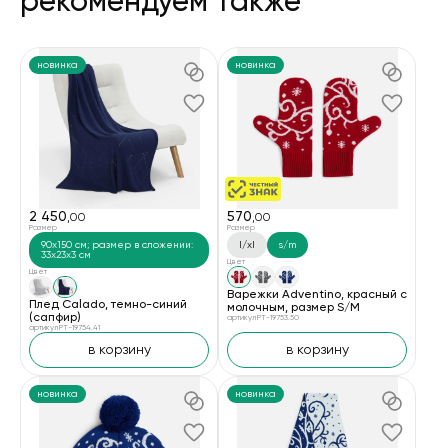
рекомендуем также
новинка
новинка
2 450
570
,00
,00
Размер
Размер
90x150 см; размер в сложении:
l/xl
s/m
33x23x3 см
Цвет
Цвет
Варежки Adventino, красный с
Плед Calado, темно-синий
молочным, размер S/M
(сапфир)
артикул PT-19753.50
артикул PT-19754.41
в корзину
в корзину
новинка
новинка