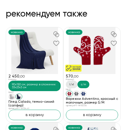
рекомендуем также
новинка
новинка
2 450
570
,00
,00
Размер
Размер
90x150 см; размер в сложении:
l/xl
s/m
33x23x3 см
Цвет
Цвет
Варежки Adventino, красный с
Плед Calado, темно-синий
молочным, размер S/M
(сапфир)
артикул PT-19753.50
артикул PT-19754.41
в корзину
в корзину
новинка
новинка