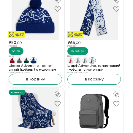
980
965
,00
,00
Размер
Размер
56-60
160x20 см
Цвет
Цвет
Шапка Adventino, темно-
Шарф Adventino, темно-синий
синий (кобальт) с молочным
(кобальт) с молочным
артикул PT-19752.46
артикул PT-19751.46
в корзину
в корзину
новинка