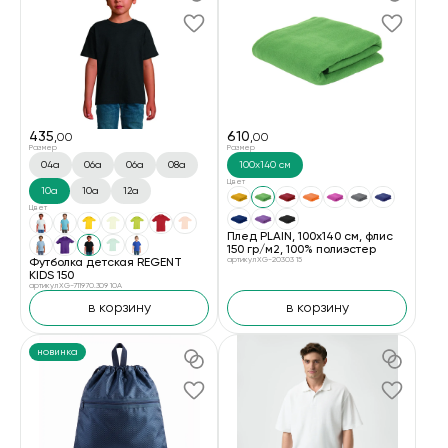
435
610
,00
,00
Размер
Размер
04a
06a
06а
08a
100х140 см
Цвет
10a
10а
12a
Цвет
Плед PLAIN, 100х140 см, флис
150 гр/м2, 100% полиэстер
Футболка детская REGENT
артикул XG-20303 15
KIDS 150
артикул XG-711970.309 10A
в корзину
в корзину
новинка