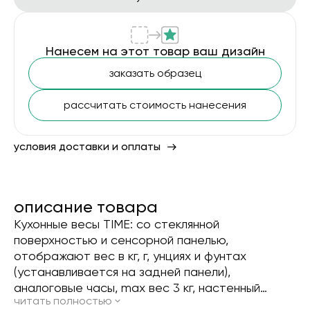
Нанесем на этот товар ваш дизайн
заказать образец
рассчитать стоимость нанесения
условия доставки и оплаты
описание товара
Кухонные весы TIME: со стеклянной
поверхностью и сенсорной панелью,
отображают вес в кг, г, унциях и фунтах
(устанавливается на задней панели),
аналоговые часы, max вес 3 кг, настенный
читать полностью
держатель; изготовлены из пластика и стекла