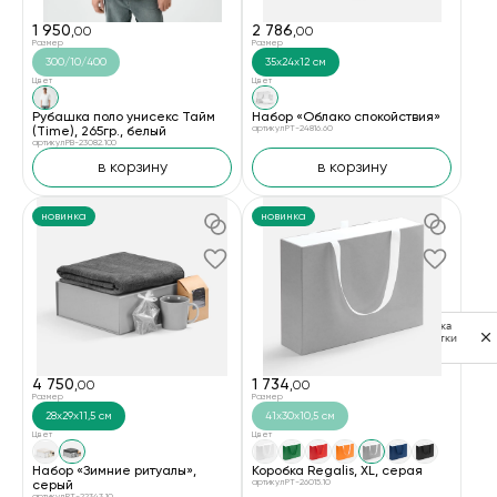
1 950
2 786
,00
,00
Размер
Размер
300/10/400
35х24х12 см
Цвет
Цвет
Рубашка поло унисекс Тайм
Набор «Облако спокойствия»
(Time), 265гр., белый
артикул PT-24816.60
артикул PB-23082.100
в корзину
в корзину
новинка
новинка
Политика
обработки
данных
4 750
1 734
,00
,00
Размер
Размер
28x29x11,5 см
41x30x10,5 см
Цвет
Цвет
Набор «Зимние ритуалы»,
Коробка Regalis, XL, серая
серый
артикул PT-26015.10
артикул PT-22343.10