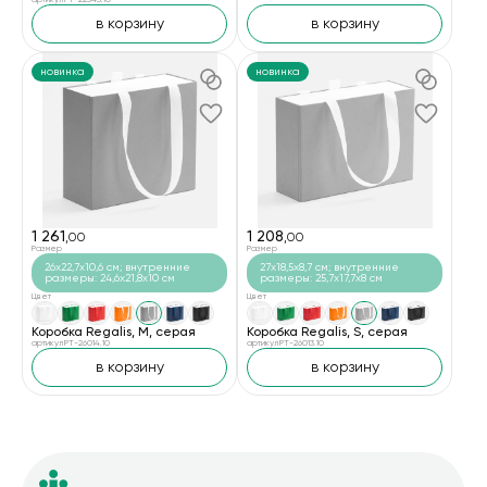
в корзину
в корзину
новинка
новинка
1 261
1 208
,00
,00
Размер
Размер
26x22,7x10,6 см; внутренние
27x18,5x8,7 см; внутренние
размеры: 24,6x21,8x10 см
размеры: 25,7x17,7x8 см
Цвет
Цвет
Коробка Regalis, M, серая
Коробка Regalis, S, серая
артикул PT-26014.10
артикул PT-26013.10
в корзину
в корзину