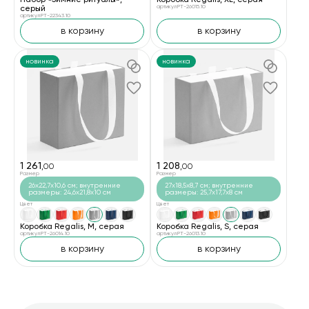
серый
артикул PT-26015.10
артикул PT-22343.10
в корзину
в корзину
новинка
новинка
1 261
1 208
,00
,00
Размер
Размер
26x22,7x10,6 см; внутренние
27x18,5x8,7 см; внутренние
размеры: 24,6x21,8x10 см
размеры: 25,7x17,7x8 см
Цвет
Цвет
Коробка Regalis, M, серая
Коробка Regalis, S, серая
артикул PT-26014.10
артикул PT-26013.10
в корзину
в корзину