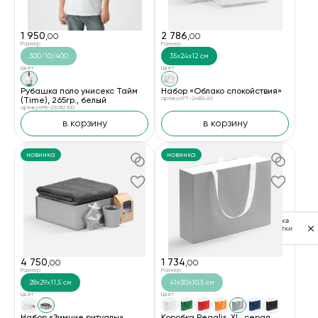
1 950
2 786
,00
,00
Размер
Размер
300/10/400
35х24х12 см
Цвет
Цвет
Рубашка поло унисекс Тайм
Набор «Облако спокойствия»
(Time), 265гр., белый
артикул PT-24816.60
артикул PB-23082.100
в корзину
в корзину
новинка
новинка
Политика
обработки
данных
4 750
1 734
,00
,00
Размер
Размер
28x29x11,5 см
41x30x10,5 см
Цвет
Цвет
Набор «Зимние ритуалы»,
Коробка Regalis, XL, серая