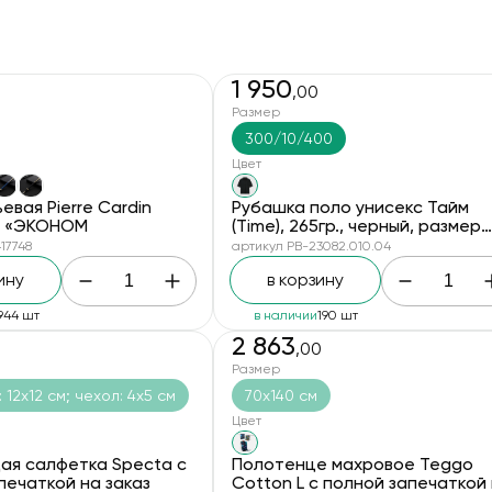
1 950
,00
Размер
300/10/400
Цвет
евая Pierre Cardin
Рубашка поло унисекс Тайм
я «ЭКОНОМ
(Time), 265гр., черный, размер
3XL/4XL
17748
артикул PB-23082.010.04
ину
в корзину
944 шт
в наличии
190 шт
2 863
,00
новинка
Размер
 12х12 см; чехол: 4х5 см
70х140 см
Цвет
я салфетка Specta с
Полотенце махровое Teggo
печаткой на заказ
Cotton L с полной запечаткой