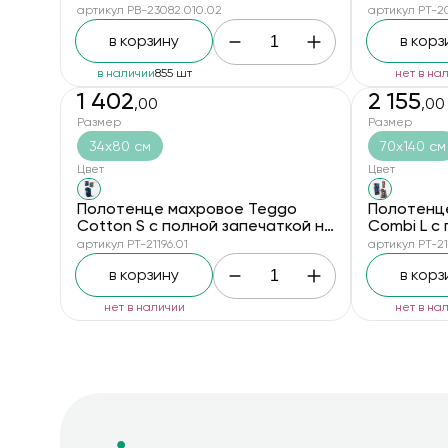
M/L
артикул PB-23082.010.02
артикул PT-20
в корзину
в корз
в наличии
855 шт
нет в на
1 402
2 155
,00
,00
новинка
новинка
Размер
Размер
34х80 см
70х140 см
Цвет
Цвет
Полотенце махровое Teggo
Полотенце
Cotton S с полной запечаткой на
Combi L с
заказ
заказ
артикул PT-21196.01
артикул PT-21
в корзину
в корз
нет в наличии
нет в на