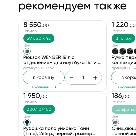
рекомендуем также
8 550
1 220
,00
,00
Размер
Размер
29 х 20 х 42
d1 х 13,4
Цвет
Цвет
Рюкзак WENGER 18 л с
Ручка перь
отделением для ноутбука 14'' и с
коллекци
водоотталкивающим
артикул OC-73196
артикул OC-4
покрытием, серый
в корзину
в корз
в наличии
1 шт
в наличии
1 950
186
,00
,00
новинка
Размер
Размер
300/10/400
салфетка:
Цвет
Цвет
Рубашка поло унисекс Тайм
Очищающа
(Time), 265гр., черный, размер
полной за