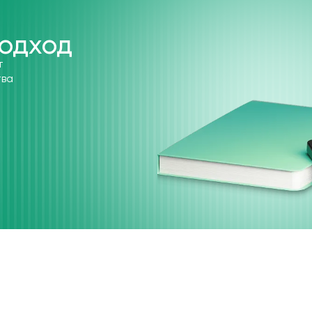
одход
т
тва