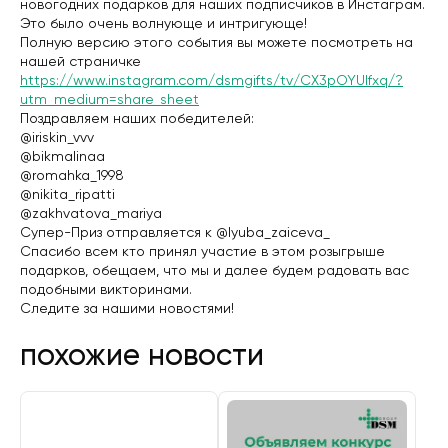
новогодних подарков для наших подписчиков в Инстаграм.
Детская одежда
Чехлы для чемоданов
Наборы для виски
Фляжки
День строителя
51
323
102
97
6
праздники
Это было очень волнующе и интригующе!
Спортивная одежда
Дорожные наборы
Кувшины и графины
Эко-подарки
320
55
27
92
Полную версию этого события вы можете посмотреть на
Перчатки
Шоколад
День нефтяника
45
60
231
промо-сувениры
нашей страничке
Свитшот
Наборы с мультитулами
Подарки военным
58
230
22
https://www.instagram.com/dsmgifts/tv/CX3pOYUIfxq/?
Офисные рубашки
Кухонные наборы
День энергетика 22 декабря
8
53
226
ручки
utm_medium=share_sheet
Фартуки
Наборы для выращивания
Подарки автомобилисту
52
221
8
Поздравляем наших победителей:
Лонгслив
Наборы с книгами
День шахтера
40
220
4
сумки
@iriskin_vvv
Джемперы
День металлурга
39
217
@bikmalinaa
Вязаные комплекты
Подарки морякам
206
28
упаковка
@romahka_1998
Брюки и шорты
День железнодорожника
16
205
@nikita_ripatti
Носки
День химика
7
204
электроника
@zakhvatova_mariya
Халаты
День геолога
2
203
Супер-Приз отправляется к @lyuba_zaiceva_
День электросвязи 17 мая
203
VIP подарки
Спасибо всем кто принял участие в этом розыгрыше
Подарки для медицинских работников
118
подарков, обещаем, что мы и далее будем радовать вас
День полиции (милиции) 10 ноября
79
аксессуары
подобными викторинами.
Следите за нашими новостями!
похожие новости