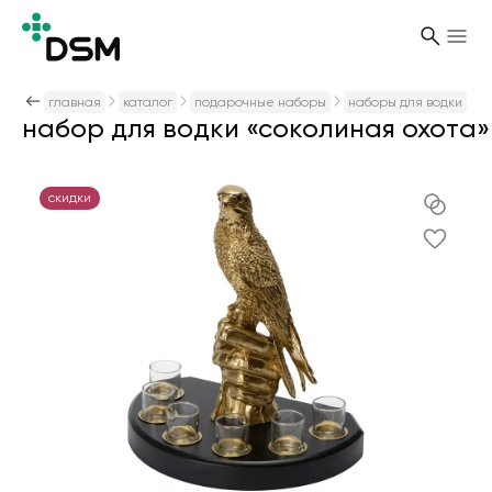
ваша корзина
очистить корзину
главная
каталог
подарочные наборы
0 товаров
наборы для водки
услуги
дом
набор для водки «соколиная охота»
+7 499 130-50-68
Цена
Результаты поиска
контакты
Корзина пуста
ежедневники и блокноты
портфолио
ничего не нашлось
скидки
зонты
Интерьерные сувениры
Блокноты
Зонты-трости
Настольные аксессуары
Наградные стелы
Упаковка для новогодних подарков
Футболки
Товары для путешествий
Наборы с термокружками
Бутылки для воды
Подарки коллеге
Брелоки
Металлические ручки
Рюкзаки
Подарочная упаковка
Компьютерные и мобильные аксессуары
Несессеры и косметички
оплата и доставка
День авиации
1184
532
613
612
176
659
1989
21
391
773
815
467
1381
249
786
386
713
48
Количество
Домашний текстиль
Ежедневники
Складные зонты
Часы и метеостанции
Кубки и медали
Свечи и подсвечники
Толстовки
Туристические принадлежности
Продуктовые наборы
Термосы
Подарки на день рождения компании
Промопродукция
Пластиковые ручки
Сумки для покупок
Подарочные коробки
Внешние аккумуляторы
Чехлы для карт (кредитницы)
День Победы 9 мая
611
363
420
6
163
452
582
414
675
552
153
260
190
592
142
1192
1368
Попробуйте изменить запрос или перейти
о нас
корпоративные подарки
Пледы
Наборы с ежедневниками
Необычные и оригинальные зонты
Бейджи и аксессуары
Плакетки и панно
Аксессуары для офиса
Рубашки поло
Подарки для дачи
Наборы с пледами
Кружки
Подарки начальнику
Металлические брелоки
Наборы с ручками
Сумки для пикника
Подарочные пакеты
Флешки
Кошельки
День России 12 ию
509
582
555
131
289
2
1157
287
337
493
75
1276
173
80
163
279
29
в каталог
новости
Декоративные свечи и подсвечники
Ежедневники с логотипом
Коллекционные товары
Теплые подарки
Куртки
Спорт. Текстиль. Отдых
Винные наборы
Термокружки
Подарки сисадминам
Антистрессы
Карандаши
Сумки для ноутбука
Ложемент
Зарядные устройства
Очки
98
201
12
249
553
144
300
46
242
845
269
753
146
147
215
награды
в каталог
Игрушки
Оригинальные ежедневники
Папки, портфели
Новогодние игрушки
Кепки и бейсболки
Спортивные товары
Наборы с аккумуляторами
Кухонные аксессуары
Подарки программистам
Светодиодные фонарики
Футляры для ручек
Дорожные сумки
Жестяная упаковка
Портативная акустика
Обложки для документов
198
199
113
200
90
10
686
33
408
263
87
845
83
281
42
Косметическая продукция
Упаковка для ежедневников
Дорожные органайзеры
Новогодние наборы
Худи
Наборы для пикника
Бизнес наборы
Барные аксессуары
Гендерные праздники
Светоотражатели
Деревянные ручки
Сумки для документов
Наполнители
Лампы и светильники
Платки
185
53
5
238
30
73
30
573
301
159
758
199
66
172
34
применить
новогодние подарки
Полотенца
Визитницы и ключницы
Чехлы для шампанского
Футболки с принтом
Инструменты
Наборы для сыра
Чайные наборы
День банковского работника 2 декабря
Зажигалки
Эко ручки
Чемоданы
Бытовая техника
28
179
18
126
350
207
126
141
147
61
27
676
Статуэтки и скульптуры
Чехлы для планшетов
Елочные шары
Ветровки
Складные ножи и мультитулы
Наборы с колонками
Кофейные наборы
День знаний 1 сентября
Браслеты
Текстовыделители
Спортивные сумки
Наушники
История
135
9
69
16
194
22
153
140
18
656
101
289
очистить
одежда
Фоторамки и фотоальбомы
Подарочные книги
Новогодний стол
Шарфы
Пляжный отдых
Наборы с чаем
Предметы сервировки
День юриста 3 декабря
Поясные сумки
Внешние жесткие диски
125
274
128
133
14
8
135
650
19
86
Не время для риска
Ключницы
Новогодний мерч
Аксессуары
Игры и головоломки
Наборы с кофе
Бокалы
День учителя 5 октября
Чехлы для планшета
Смарт-браслет
107
2
123
117
1
8
72
266
18
607
отдых
Вазы
Дождевики
Автомобильные аксессуары
Наборы для водки
Ланчбоксы
Подарки для детей
Портпледы
37
120
104
12
105
553
263
Банные принадлежности
Трикотажные шапки
Брелки для авто
Наборы с медом
Заварочные чайники
23 февраля
526
78
104
115
100
34
подарочные наборы
Шкатулки
Панамы
Мячи
Наборы с вареньем
Разделочные доски
8 марта
54
111
511
20
59
102
Прихватки
Жилеты
Дорожные подушки
Наборы для виски
Столовые наборы
14 февраля
посуда
108
7
482
97
56
40