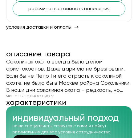
рассчитать стоимость нанесения
условия доставки и оплаты
описание товара
Соколиная охота всегда была делом
аристократов. Даже цари ею не брезговали.
Если бы не Петр I и его страсть к соколиной
охоте, не было бы в Москве района Сокольники.
В наши дни соколиная охота – редкость, но
читать полностью
сокол как символ охоты известен повсеместно.
xарактеристики
Поэтому особенно приятно отмечать охотничьи
достижения с таким замечательным набором
индивидуальный подход
для водки, каким является «Соколиная охота».
наши специалисты свяжутся с вами и найдут
оптимальные для вас условия сотрудничества