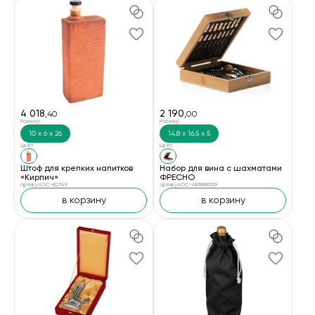
4 018
2 190
,40
,00
Размер
Размер
10 х 6 х 26
14,8 х 16,5 х 5
Цвет
Цвет
Штоф для крепких напитков
Набор для вина с шахматами
«Кирпич»
ФРЕСНО
артикул OC-82749
артикул OC-AB1888S129
в корзину
в корзину