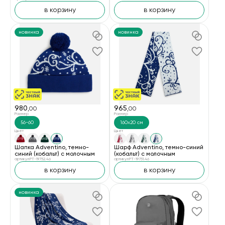
в корзину
в корзину
новинка
новинка
980
965
,00
,00
Размер
Размер
56-60
160x20 см
Цвет
Цвет
Шапка Adventino, темно-
Шарф Adventino, темно-синий
синий (кобальт) с молочным
(кобальт) с молочным
артикул PT-19752.46
артикул PT-19751.46
в корзину
в корзину
новинка