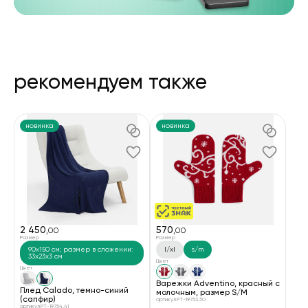
рекомендуем также
новинка
новинка
2 450
570
,00
,00
Размер
Размер
90x150 см; размер в сложении:
l/xl
s/m
33x23x3 см
Цвет
Цвет
Варежки Adventino, красный с
Плед Calado, темно-синий
молочным, размер S/M
(сапфир)
артикул PT-19753.50
артикул PT-19754.41