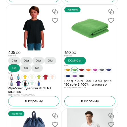
новинка
435
610
,00
,00
Размер
Размер
04a
06a
06а
08a
100х140 см
Цвет
10a
10а
12a
Цвет
Плед PLAIN, 100х140 см, флис
150 гр/м2, 100% полиэстер
Футболка детская REGENT
артикул XG-20303 15
KIDS 150
артикул XG-711970.309 10A
в корзину
в корзину
новинка