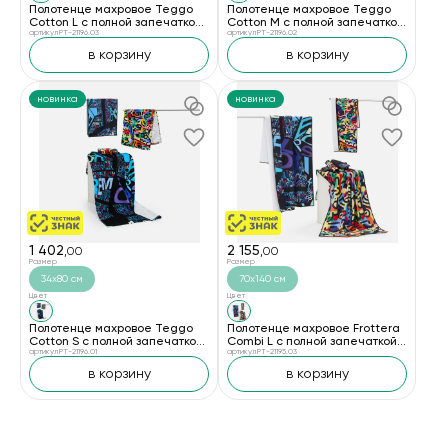
Полотенце махровое Teggo
Полотенце махровое Teggo
Cotton L с полной запечаткой
Cotton М с полной запечаткой
на заказ
артикул PT-21196.03
на заказ
артикул PT-21196.02
в корзину
в корзину
новинка
новинка
1 402
2 155
,00
,00
Размер
Размер
34х80 см
70х140 см
Цвет
Цвет
Полотенце махровое Teggo
Полотенце махровое Frottera
Cotton S с полной запечаткой
Combi L с полной запечаткой
на заказ
артикул PT-21196.01
на заказ
артикул PT-21195.03
в корзину
в корзину