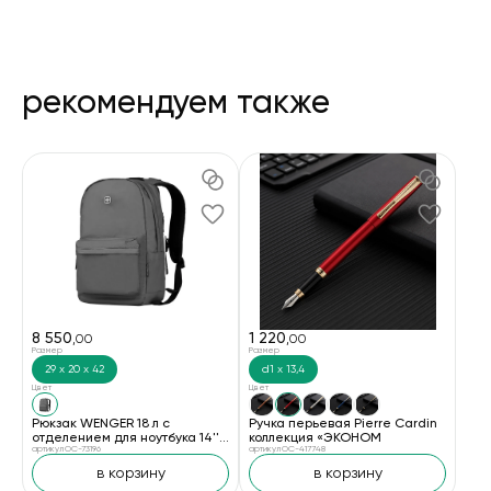
рекомендуем также
8 550
1 220
,00
,00
Размер
Размер
29 х 20 х 42
d1 х 13,4
Цвет
Цвет
Рюкзак WENGER 18 л с
Ручка перьевая Pierre Cardin
отделением для ноутбука 14''
коллекция «ЭКОНОМ
и с водоотталкивающим
артикул OC-73196
артикул OC-417748
покрытием, серый
в корзину
в корзину