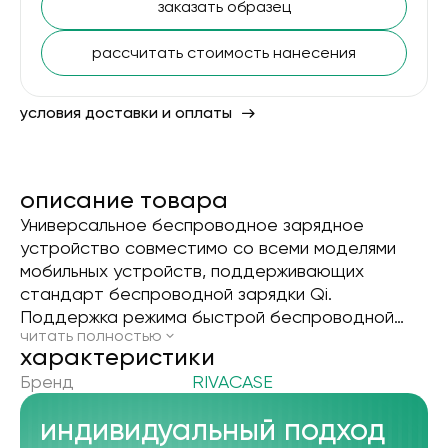
заказать образец
рассчитать стоимость нанесения
условия доставки и оплаты
описание товара
Универсальное беспроводное зарядное
устройство совместимо со всеми моделями
мобильных устройств, поддерживающих
стандарт беспроводной зарядки Qi.
Поддержка режима быстрой беспроводной
читать полностью
зарядки 10 Вт. Поддержка режима быстрой
xарактеристики
беспроводной зарядки 7,5Вт Apple. Световая
Бренд
RIVACASE
индикация всех режимов работы. Компактный
размер. Кабель Type-C в комплекте.
индивидуальный подход