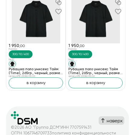
1 950
1 950
,00
,00
Размер
Размер
300/10/400
300/10/400
Цвет
Цвет
Рубашка поло унисекс Тайм
Рубашка поло унисекс Тайм
(Time), 265гр., черный, размер
(Time), 265гр., черный, размер
XL/2XL
артикул PB-23082.010.03
M/L
артикул PB-23082.010.02
в корзину
в корзину
наверх
©2026 АО "Группа ДСМ"
ИНН 7707591431
ОГРН 1067746709733
политика конфиденциальности