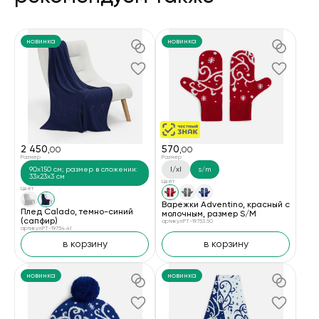
новинка
новинка
2 450
570
,00
,00
Размер
Размер
90x150 см; размер в сложении:
l/xl
s/m
33x23x3 см
Цвет
Цвет
Варежки Adventino, красный с
Плед Calado, темно-синий
молочным, размер S/M
(сапфир)
артикул PT-19753.50
артикул PT-19754.41
в корзину
в корзину
новинка
новинка