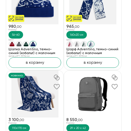
980
965
,00
,00
Размер
Размер
56-60
160x20 см
Цвет
Цвет
Шапка Adventino, темно-
Шарф Adventino, темно-синий
синий (кобальт) с молочным
(кобальт) с молочным
артикул PT-19752.46
артикул PT-19751.46
в корзину
в корзину
новинка
3 100
8 550
,00
,00
Размер
Размер
110x170 см
29 х 20 х 42