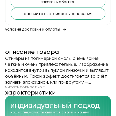
заказать образец
рассчитать стоимость нанесения
условия доставки и оплаты
описание товара
Стикеры из полимерной смолы очень яркие,
чёткие и очень привлекательные. Изображение
находится внутри выпуклой линзочки и выглядит
объёмным. Такой эффект достигается за счёт
заливки эпоксидной, или по-другому —
читать полностью
полимерной, смолой — она наносится на
xарактеристики
изображение в жидком виде, а потом
застывает, создавая объём и не давая
индивидуальный подход
картинке выгорать и повреждаться. Набор
состоит из 2-х стикеров абсолютно любой
наши специалисты свяжутся с вами и найдут