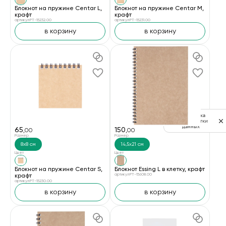
Блокнот на пружине Centar L,
Блокнот на пружине Centar M,
крафт
крафт
артикул PT-15232.00
артикул PT-15231.00
в корзину
в корзину
Политика
обработки
данных
65
150
,00
,00
Размер
Размер
8х8 см
14,5х21 см
Цвет
Цвет
Блокнот на пружине Centar S,
Блокнот Essing L в клетку, крафт
крафт
артикул PT-15608.00
артикул PT-15230.00
в корзину
в корзину