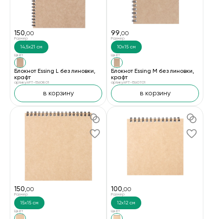
150
99
,00
,00
Размер
Размер
14,5х21 см
10х15 см
Цвет
Цвет
Блокнот Essing L без линовки,
Блокнот Essing M без линовки,
крафт
крафт
артикул PT-15608.01
артикул PT-15607.01
в корзину
в корзину
150
100
,00
,00
Размер
Размер
15х15 см
12х12 см
Цвет
Цвет